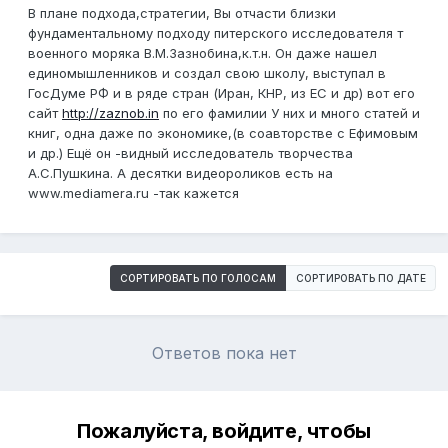
В плане подхода,стратегии, Вы отчасти близки
фундаментальному подходу питерского исследователя т
военного моряка В.М.Зазнобина,к.т.н. Он даже нашел
единомышленников и создал свою школу, выступал в
ГосДуме РФ и в ряде стран (Иран, КНР, из ЕС и др) вот его
сайт
http://zaznob.in
по его фамилии У них и много статей и
книг, одна даже по экономике,(в соавторстве с Ефимовым
и др.) Ещё он -видный исследователь творчества
А.С.Пушкина. А десятки видеороликов есть на
www.mediamera.ru -так кажется
СОРТИРОВАТЬ ПО ГОЛОСАМ
СОРТИРОВАТЬ ПО ДАТЕ
Ответов пока нет
Пожалуйста, войдите, чтобы