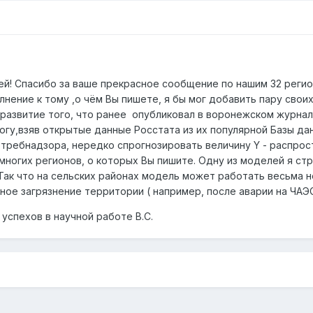
й! Спасибо за ваше прекрасное сообщение по нашим 32 регион
лнение к тому ,о чём Вы пишете, я бы мог добавить пару сво
развитие того, что ранее опубликовал в воронежском журнале М
гу,взяв открытые данные Росстата из их популярной Базы дан
требнадзора, нередко спрогнозировать величину Y - распрос
многих регионов, о которых Вы пишите. Одну из моделей я стр
. Так что на сельских районах модель может работать весьма н
ое загрязнение территории ( например, после аварии на ЧАЭС
успехов в научной работе В.С.