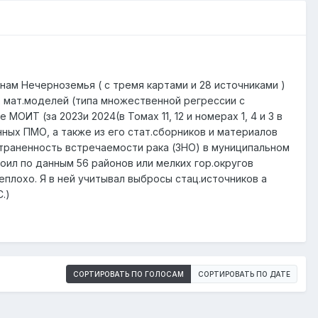
ам Нечерноземья ( с тремя картами и 28 источниками )
их мат.моделей (типа множественной регрессии с
ОИТ (за 2023и 2024(в Томах 11, 12 и номерах 1, 4 и 3 в
ных ПМО, а также из его стат.сборников и материалов
траненность встречаемости рака (ЗНО) в муниципальном
оил по данным 56 районов или мелких гор.округов
еплохо. Я в ней учитывал выбросы стац.источников а
.)
СОРТИРОВАТЬ ПО ГОЛОСАМ
СОРТИРОВАТЬ ПО ДАТЕ