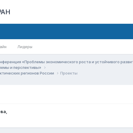
РАН
айн
Лидеры
нференция «Проблемы экономического роста и устойчивого разв
блемы и перспективы»
ктических регионов России
Проекты
ёва
,