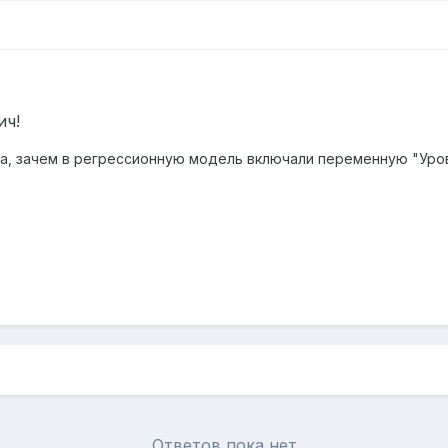
ич!
та, зачем в регрессионную модель включали переменную "Уро
Ответов пока нет