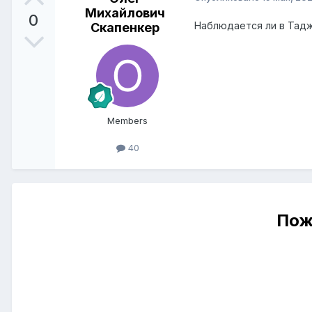
Михайлович
0
Наблюдается ли в Тадж
Скапенкер
Members
40
Пож