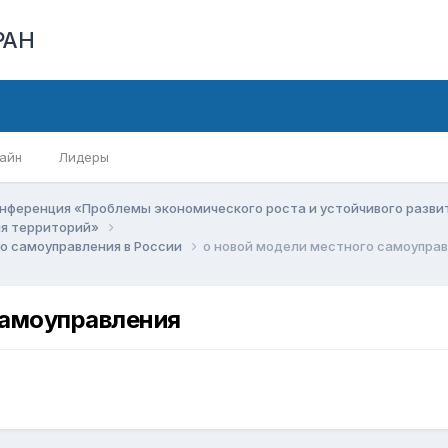
РАН
айн
Лидеры
нференция «Проблемы экономического роста и устойчивого разв
ия территорий»
о самоуправления в России
о новой модели местного самоупра
самоуправления