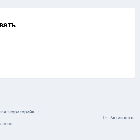
вать
ития территорий»
Активность
вления