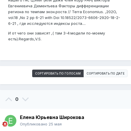
нашего гнс ЦЭМИ (или даже член корр РАН) Виктора
Евгениевича Дементьева Факторы дифференциации
региона по темпам экон.роста // Terra Economius. ,202O,
vol.18 ,No 2 pp 6-21 with Doi 10.18522/2073-6606-2920-18-2-
6-21 , где исследуются индексы роста....
И от чего они зависят ,( там 3-4:модели по-моему
есть).Regards,V.S.
СОРТИРОВАТЬ ПО ГОЛОСАМ
СОРТИРОВАТЬ ПО ДАТЕ
0
Елена Юрьевна Широкова
Опубликовано
25 мая