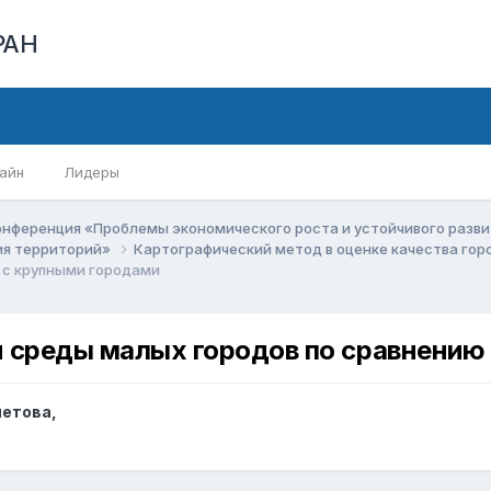
РАН
айн
Лидеры
онференция «Проблемы экономического роста и устойчивого разв
ия территорий»
Картографический метод в оценке качества го
 с крупными городами
й среды малых городов по сравнению
метова
,