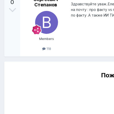
0
Здравствуйте уваж..Еле
Степанов
на почту : про факту v
по факту .А также ИИ Т
Members
118
Пож