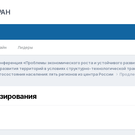
РАН
айн
Лидеры
онференция «Проблемы экономического роста и устойчивого разв
 развития территорий в условиях структурно-технологической т
осостояния населения: пять регионов из центра России
Продле
зирования
,