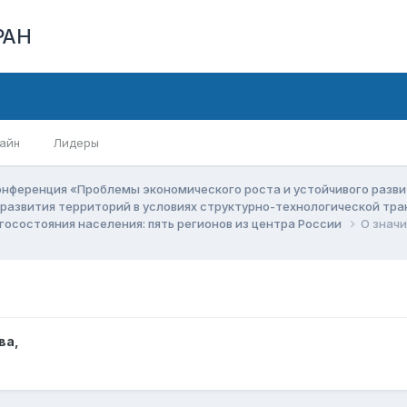
РАН
айн
Лидеры
онференция «Проблемы экономического роста и устойчивого разв
 развития территорий в условиях структурно-технологической т
осостояния населения: пять регионов из центра России
О знач
ва
,