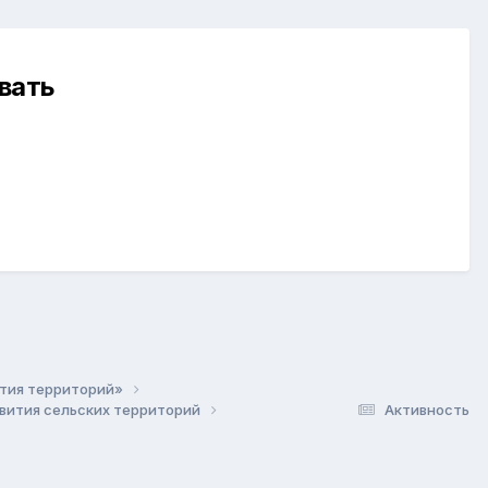
вать
ития территорий»
звития сельских территорий
Активность