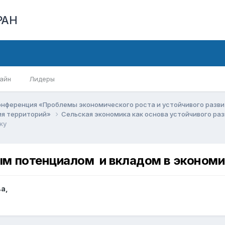
РАН
айн
Лидеры
онференция «Проблемы экономического роста и устойчивого разв
ия территорий»
Сельская экономика как основа устойчивого ра
ку
м потенциалом и вкладом в экономи
ва
,