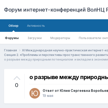
Форум интернет-конференций ВолНЦ 
Обзор
Активность
Форумы
Загрузки
Модераторы
Пользователи онл
Главная
XI Международная научно-практическая интернет-к
Секция 2. «Проблемы и перспективы пространственного развит
о разрыве между природным потенциалом и вкладом в экономи
о разрыве между природны
0
Ответ от
Юлия Сергеевна Воробье
19 мая