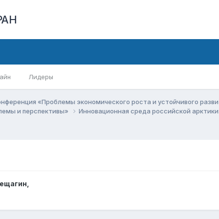
РАН
айн
Лидеры
онференция «Проблемы экономического роста и устойчивого разв
блемы и перспективы»
Инновационная среда российской арктики
рещагин
,