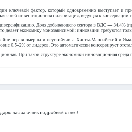
дин ключевой фактор, который одновременно выступает и при
ная с ней инвестиционная поляризация, ведущая к консервации 
 диверсификацию. Доля добывающего сектора в ВДС — 34,4% (пр
то делает экономику монозависимой: инновации требуются тольк
райне неравномерны и неустойчивы. Ханты-Мансийский и Ямал
ровне 0,5–2% от лидеров. Это автоматически консервирует отста
ционная. При такой структуре экономики инновационная среда п
одарю вас за очень подробный ответ!