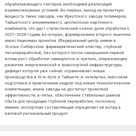
обрабатывающего секторов необходима реализация
взаимосвязанных условий. Во-первых, выход на проектную
мощность таких заводов, как Иркутского завода полимеров,
Тайшетского алюминиевого, целлюлозно-картонного
комбината, что даст статистический скачок доли обработки к
2027–2028 годам; во-вторых, формирование второго эшелона
инвестиционных проектов (Федеральный центр химии в
Усолье-Сибирском, фармацевтический кластер, глубокая
лесопереработка), без которого после завершения первой
волны рост обработки замедлится; в-третьих, опережающее
развитие энергетической и транспортной инфраструктуры,
дефицит которой уже сейчас ограничивает новые
производства в Усть-Куте и Тайшете; в-четвёртых, массовая
подготовка и привлечение кадров под новые технологические
компетенции, иначе заводы не достигнут проектной
эффективности; в-пятых, обеспечение стабильных рынков
сбыта для продукции глубокой переработки, поскольку
именно экспортная составляющая определяет её вклад в
валовой региональный продукт.