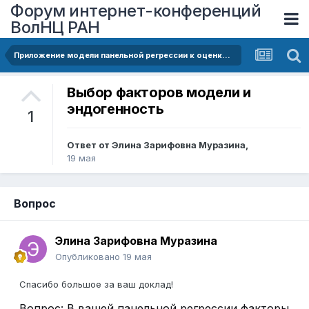
Форум интернет-конференций
ВолНЦ РАН
Приложение модели панельной регрессии к оценке индекса благосостояния населения: пять регионов из центра России
Выбор факторов модели и
эндогенность
1
Ответ от
Элина Зарифовна Муразина
,
19 мая
Вопрос
Элина Зарифовна Муразина
Опубликовано
19 мая
Спасибо большое за ваш доклад!
Вопрос: В вашей панельной регрессии факторы