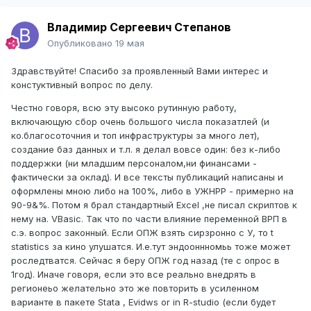
Владимир Сергеевич Степанов
Опубликовано
19 мая
Здравствуйте! Спасибо за проявленный Вами интерес и
констуктивный вопрос по делу.
Честно говоря, всю эту высоко рутинную работу,
включающую сбор очень большого числа показатлей (и
ко.благосоточния и топ инфраструктуры за много лет),
создание баз данных и т.л. я делал вовсе один: без к-либо
поддержки (ни младшим персоналом,ни финансами -
фактически за оклад). И все тексты публикаций написаны и
оформлены мною либо на 100%, либо в УЖНРР - примерно на
90-9&%. Потом я брал стандартный Еxcel ,не писал скриптов к
нему на. VBasic. Так что по части влияние переменной ВРП в
с.э. вопрос законный. Если ОПЖ взять сирзронно с У, то t
statistics за кино улушатся. И.е.тут эндооннномьь тоже может
роследтватся. Сейчас я беру ОПЖ год назад (те с опрос в
1год). Иначе говоря, если это все реально внедрять в
регионеьо желательно это же повторить в усиленном
варианте в пакете Stata , Evidws or in R-studio (если будет