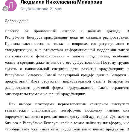
Людмила Николаевна Макарова
Опубликовано
21 мая
Добрый день!
Спасибо за проявленный интерес к нашему докладу. В
Республике
Беларусь краудфандинг пока не слишком распространен.
Причина заключается не только в вопросах его регулирования и
стандартизации,
а
в отсутствии информационной поддержки такого
альтернативного финансирования – многие предприятия, особенно
малые и средние, даже не знают о его существовании. Поэтому трудно
сказать о национальной специфичности развития краудфандинга в
Республике Беларусь. Самый популярный краудфандинг в Беларуси -
продуктовый. Из-за отсутствия законодательной базы в Беларуси не
распространен долговой формат краудфандинга. Также ограничен
законодательством акционерный краудфандинг.
При
выборе платформы п
ервостепенным критерием
выступает
тематическая специализация платформы, поскольку именно она
определяет качество и релевантность доступной аудитории.
Для малого
бизнеса в Республике Беларусь крайне важно найти ту платформу, чьё
В
«сообщество» уже имеет опыт поддержки аналогичных продуктов.