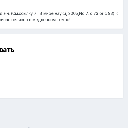
н. (См.ссылку 7 : В мире науки, 2005,No 7, c 73 or c 93) к
ачивается явно в медленном темпе!
вать