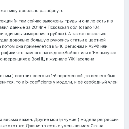
Ниже пишу довольно развёрнуто:
секции 1и там сейчас выложены труды и они ле есть и в
авил данные за 2О14г + Псковская обл (стало 104
ли единицы измерения в рублях). А также несколько
 сдал довольно большую рукопись статьи в цветной
а потом она применяется к 8-10 регионам и АЗРФ или
графики что намного нагляднее.Выйлет или в 1-м выпуске
х конференциях в ВолНЦ и журнале УЖНаселени
(с ним ) состоит всего из 1-й переменной ,то вес его был
нится, то и b-coefficients у модели, и её свободный член,
 весьма важен. Другие мои (и чужие ) модели регрессии
ые этот же Джини: то есть с уменьшением Gini на