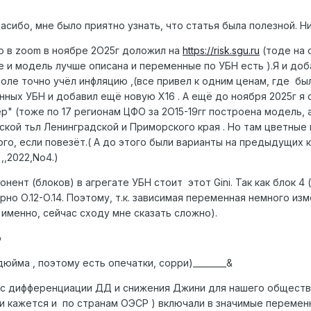
асибо, мне было приятно узнать, что статья была полезной. 
то в zoom в ноябре 2О25г доложил на
https://risk.sgu.ru
(тоде на 
 же и модель лучше описана и переменные по УБН есть ).Я и доб
оле точно учёл инфляцию ,(все привел к одним ценам, где бы
нных УБН и добавил ещё новую Х16 . А ещё до ноября 2025г я
р" (тоже по 17 регионам ЦФО за 2О15-19гг построена модель, 
мской тьл Ленинградской и Приморского края . Но там цветные 
того, если повезёт.( А до этого были варианты на предыдущи
,,2022,No4.)
понент (блоков) в агрегате УБН стоит этот Gini. Так как блок 4 
но О.12-О.14. Поэтому, т.к. зависимая переменная немного изме
 именно, сейчас сходу мне сказать сложно).
р
дюйма , поэтому есть опечатки, сорри)________&
ос дифференциации ДД и снижения Джини для нашего общества
 и кажется и по странам ОЭСР ) включали в значимые переменн