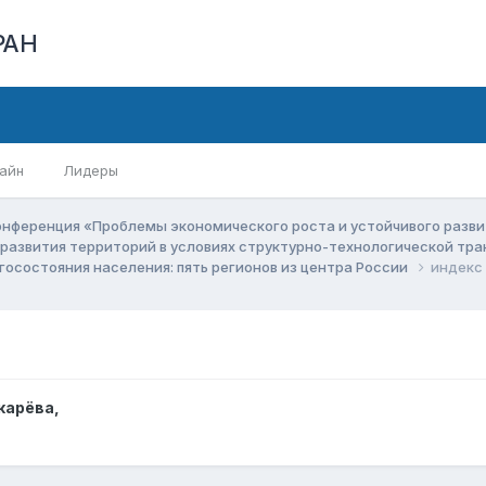
РАН
айн
Лидеры
онференция «Проблемы экономического роста и устойчивого разв
 развития территорий в условиях структурно-технологической т
осостояния населения: пять регионов из центра России
индекс
карёва
,