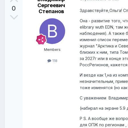
Сергеевич
0
Здравствуйте,Ольга! Сп
Степанов
Она - развитие того, ч
elibrary wuth EDN, там
наблюдения). А также б
изменил список переме
журнал "Арктика и Севе
Members
близких к ним, типа То
за 2027г или в конце э
118
РоссРегионов, кажется 
И везде как 1,на из ком
незначительным, пример
тоже изменятся (но как
С уважением Владими
(набирал на экране 5.9 
P S. А вообще же вопр
для ОПЖ по регионам ,