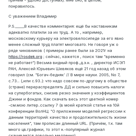
причём - удобно доступных). Мне оно, в целом,
понравилось.
С уважением Владимир
P.S._____B качестве комментария: ещё бы наставникам
адекватно платили за их труд.. А то , например,
московскому курьеру на электровелосипеде за его явно
менее сложный труд платят многовато. Не говоря уж о
ряде чиновников ( примеры ранее были за 2О21г на
https://rоsdek.org
; сейчас, кажется , поиск там "временно
не работает") Весьма видный проф.,д.э.н. , директор ИСЭП
РАН, Алексей Юрьевич Шевяков ещё 21 год назад об этом
говорил (см. "Богач-бедняк' // В мире науки. 2005, No 7,
с.73... (,или c.93..): что надо совсем по-другому в обществе
(стране) перераспределять ДД и сильно повысить налоги
на супербогатых, снизив резко значения у коэффициентов
Джини и фондов. Как скачать весь этот цветной номер
-см.мою литер..ссылку 7 (в моей краткой статье на 10й
конференции ВолНЦ: "О приложении моделей регрессии к
данным территорий: качество и продолжительность жизни
населения", там прописан длинный URL. (Причём, т.к. там
много цв.графики, то этот н.-популярный журнал
скачивается довольно медленно)