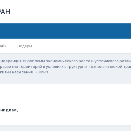
РАН
айн
Лидеры
онференция «Проблемы экономического роста и устойчивого разв
 развития территорий в условиях структурно-технологической т
 жизни населения
опыт
онидова
,