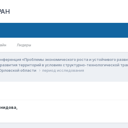
РАН
айн
Лидеры
онференция «Проблемы экономического роста и устойчивого разв
 развития территорий в условиях структурно-технологической т
 Орловской области
период исследования
онидова
,