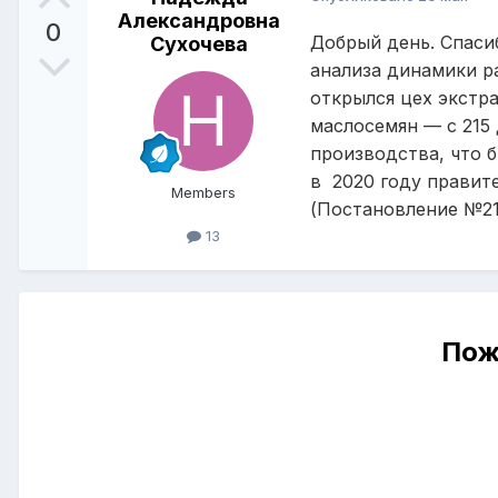
Александровна
0
Добрый день. Спасиб
Сухочева
анализа динамики р
открылся цех экстр
маслосемян — с 215
производства, что 
в 2020 году правит
Members
(Постановление №21
13
Пож