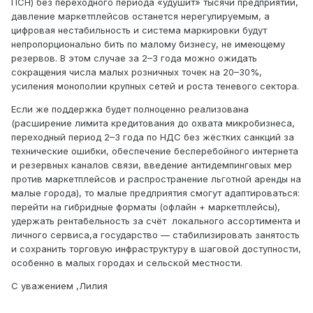
ПСН) без переходного периода «удушит» тысячи предприятий,
давление маркетплейсов останется нерегулируемым, а
цифровая нестабильность и система маркировки будут
непропорционально бить по малому бизнесу, не имеющему
резервов. В этом случае за 2–3 года можно ожидать
сокращения числа малых розничных точек на 20–30%,
усиления монополии крупных сетей и роста теневого сектора.
Если же поддержка будет полноценно реализована
(расширение лимита кредитования до охвата микробизнеса,
переходный период 2–3 года по НДС без жёстких санкций за
технические ошибки, обеспечение бесперебойного интернета
и резервных каналов связи, введение антидемпинговых мер
против маркетплейсов и распространение льготной аренды на
малые города), то малые предприятия смогут адаптироваться:
перейти на гибридные форматы (офлайн + маркетплейсы),
удержать рентабельность за счёт локального ассортимента и
личного сервиса,а государство — стабилизировать занятость
и сохранить торговую инфраструктуру в шаговой доступности,
особенно в малых городах и сельской местности.
С уважением ,Лилия