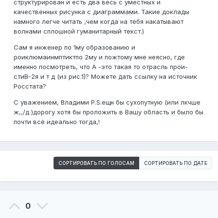
структурирован и есть два весь с уместных и
качественных рисунка с диаграммами. Такие доклады
намного легче читать ,чем когда на тебя накатывают
волнами сплошной гуманитарный текст.)
Сам я инженер по 1му образованию и
роиклюмаинмптиктпо 2му и пожтому мне неясно, где
именно посмотреть, что A -это такая то отрасль прои-
стиB-2я и т д (из рис.1)? Можете дать ссылку на источник
Росстата?
С уважением, Владими P.S.ещн бы сухопутную (или лкчше
ж,,/д )дорогу хотя бы проложить в Вашу область и было бы
почти всё идеально тогда,!
СОРТИРОВАТЬ ПО ГОЛОСАМ
СОРТИРОВАТЬ ПО ДАТЕ
0