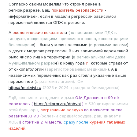
Согласно своим моделям что строил ранее в
регион.разрезе, Ваш
показатель безопасности
-
информативен, если в модели регрессии зависимой
переменной является ОПЖ в регионе.
А
экологические показател
и (
по превышениям ПДК в
воздухе, концентрациям приземного озона, концентрациям
бензапирен
а) - были у меня полезными
(в разными лагами
)
в других моделях регрессии. В них зависимой переменной
было число лиц на территории (
в региональном или даже
муниципальном разрез
е) к концу года
t
,
которые страдают
от онкопатологии (
зарегистриованных медиками
). А в
независимых переменных как раз стояли указанные выше
переменные (
с разными лагами). См
https://moitvivt.ru
(2023 и 2024 в разделе биомедицина)
Ещё, как пишет академик и д.м.н
О.М.Драпкина с 90 её
соавторов (
https://elibrary.ru/dnbvat
)
c 530 цитированиями
этой брошюры
,
загрязнение воздуха
по важности риска
развития ХНИЗ (
болезни сердца/сосудов, рак, диабет и
ХОБЛ
) стоит на 2-м месте,
сразу после
курения табачных
изделий.