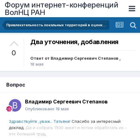
Форум интернет-конференций
ВолНЦ РАН
Привлекательность локальных территорий в оценках населения
Два уточнения, добавления
0
Ответ от
Владимир Сергеевич Степанов
,
18 мая
Вопрос
Владимир Сергеевич Степанов
Опубликовано
18 мая
Здравствуйте ,уваж.. Татьяна!
Спасибо за интересный
доклад.
Да и собрать 1500 анкет и потом обработать их -
это большой труд
.