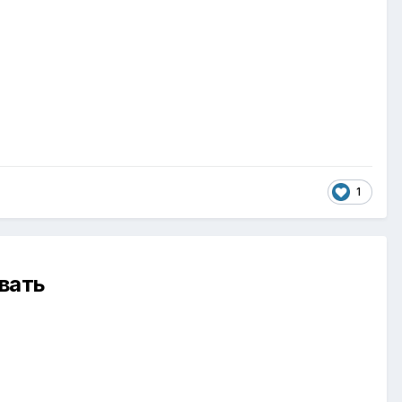
1
вать