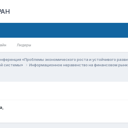
РАН
айн
Лидеры
онференция «Проблемы экономического роста и устойчивого разв
вой системы»
Информационное неравенство на финансовом рынк
а
,