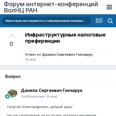
Форум интернет-конференций
ВолНЦ РАН
Налоговые инструменты стимулирования жилищного строительства Ярославской Области: потенциал и ограничения
Инфраструктурные налоговые
преференции
0
Ответ от
Данила Сергеевич Гончарук
,
18 мая
Вопрос
Данила Сергеевич Гончарук
Опубликовано
18 мая
Георгий Александрович, добрый день!
Не рассматривали ли вы более детально механизм