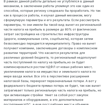
В рамках данной работы детально не углублялся в данный
механизм, в заключении работы упомянул это как один из
способов, которые региону следовало бы проработать. Но так
как в процессе работы, я изучал данный механизм, могу
сформулирую параметры и его результаты. Если рассмотреть
параметры, то они имели бы такой вид: вычет из региональной
части налога на прибыль в размере до 80% от фактических
затрат застройщика на строительство инфраструктуры
(дороги, коммунальные сети, соцобъекты), которая затем
безвозмездно передается муниципалитету. Право на вычет
получают компании, заключившие договоры о комплексном
развитии территорий. Что касается результатов для
различных уровней бюджета, то региональный недополучит
часть поступлений по налогу на прибыль,но он будет
компенсироваться ростом НДФЛ от новых рабочих мест,
увеличением налога на имущество и земельного налога по
мере ввода жилья. Все это в перспективе расширения
налоговой базы, перекроет первоначальные потери. А вот у
федерального бюджета прямых потерь не будет, так как вычет
затрагивает только региональную часть налога на прибыль, но
при активизации стройки тянет за собой рост закупок
материалов и оборудования, а это дополнительное
поступления НДС, а еще рост рабочих мест и объемов