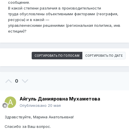
сообщение.
В
какой
степени
различия
в
производительности
труда
обусловлены
объективными
факторами
(география,
ресурсы)
и
в
какой
—
управленческими
решениями
(региональная
политика,
инв
естиции)?
СОРТИРОВАТЬ ПО ГОЛОСАМ
СОРТИРОВАТЬ ПО ДАТЕ
0
Айгуль Данияровна Мухаметова
Опубликовано
20 мая
Здравствуйте, Марина Анатольевна!
Спасибо за Ваш вопрос.