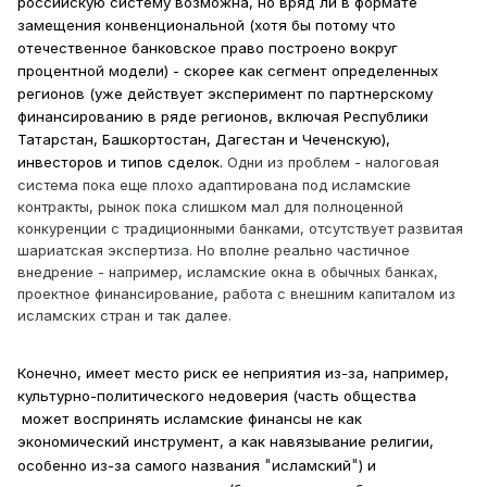
российскую систему возможна, но вряд ли в формате
замещения конвенциональной (хотя бы потому что
отечественное банковское право построено вокруг
процентной модели) - скорее как сегмент определенных
регионов (уже действует эксперимент по партнерскому
финансированию в ряде регионов, включая Республики
Татарстан, Башкортостан, Дагестан и Чеченскую),
инвесторов и типов сделок.
Одни из проблем - налоговая
система пока еще плохо адаптирована под исламские
контракты, рынок пока слишком мал для полноценной
конкуренции с традиционными банками, отсутствует развитая
шариатская экспертиза. Но вполне реально частичное
внедрение - например, исламские окна в обычных банках,
проектное финансирование, работа с внешним капиталом из
исламских стран и так далее.
Конечно, имеет место риск ее неприятия из-за, например,
культурно-политического недоверия (часть общества
может воспринять исламские финансы не как
экономический инструмент, а как навязывание религии,
"
"
особенно из-за самого названия
исламский
) и