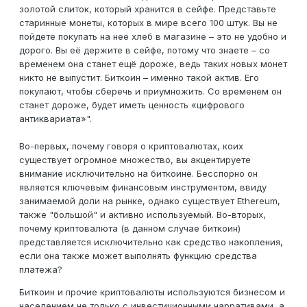
золотой слиток, который хранится в сейфе. Представьте
старинные монеты, которых в мире всего 100 штук. Вы не
пойдете покупать на неё хлеб в магазине – это не удобно и
дорого. Вы её держите в сейфе, потому что знаете – со
временем она станет ещё дороже, ведь таких новых монет
никто не выпустит. Биткоин – именно такой актив. Его
покупают, чтобы сберечь и приумножить. Со временем он
станет дороже, будет иметь ценность «цифрового
антиквариата»".
Во-первых, почему говоря о криптовалютах, коих
существует огромное множество, вы акцентируете
внимание исключительно на биткоине. Бесспорно он
является ключевым финансовым инструментом, ввиду
занимаемой доли на рынке, однако существует Ethereum,
также "большой" и активно используемый. Во-вторых,
почему криптовалюта (в данном случае биткоин)
представляется исключительно как средство накопления,
если она также может выполнять функцию средства
платежа?
Биткоин и прочие криптовалюты используются бизнесом и
населением не только с инвестиционными нарративами, а