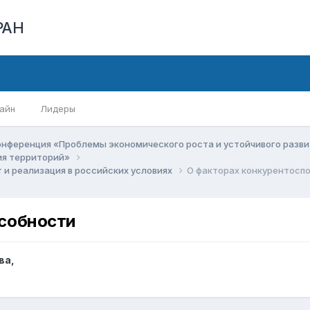
РАН
айн
Лидеры
онференция «Проблемы экономического роста и устойчивого разв
ия территорий»
и реализация в российских условиях
О факторах конкурентосп
собности
ва
,