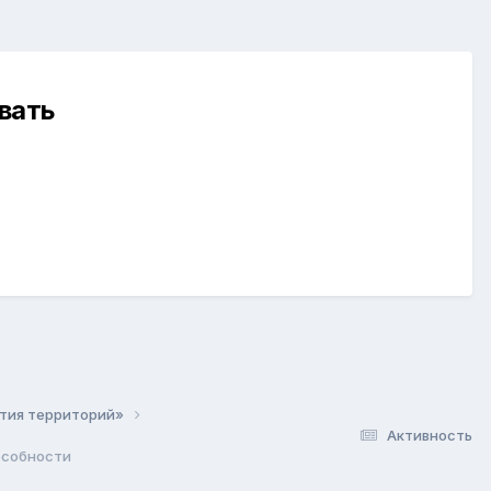
вать
ития территорий»
Активность
особности