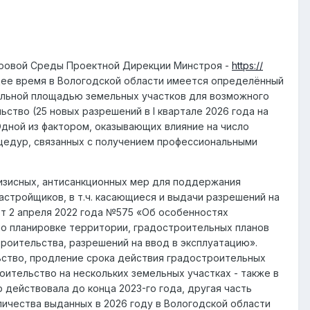
фровой Среды Проектной Дирекции Минстроя -
https://
щее время в Вологодской области имеется определённый
дельной площадью земельных участков для возможного
ьство (25 новых разрешений в I квартале 2026 года на
. Одной из фактором, оказывающих влияние на число
цедур, связанных с получением профессиональными
ризисных, антисанкционных мер для поддержания
стройщиков, в т.ч. касающиеся и выдачи разрешений на
т 2 апреля 2022 года №575 «Об особенностях
по планировке территории, градостроительных планов
роительства, разрешений на ввод в эксплуатацию».
ство, продление срока действия градостроительных
ительство на нескольких земельных участках - также в
 действовала до конца 2023-го года, другая часть
личества выданных в 2026 году в Вологодской области