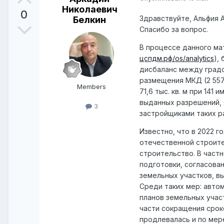
Николаевич
0
Здравствуйте, Альфия 
Белкин
Спасибо за вопрос.
В процессе данного м
цспдм.рф/os/analytics
),
дисбаланс между градо
размещения МКД (2 557,
Members
71,6 тыс. кв. м при 14
выданных разрешений, 
3
застройщиками таких р
Известно, что в 2022 
отечественной строите
строительство. В част
подготовки, согласова
земельных участков, в
Среди таких мер: авто
планов земельных учас
части сокращения срок
продлевалась и по мер