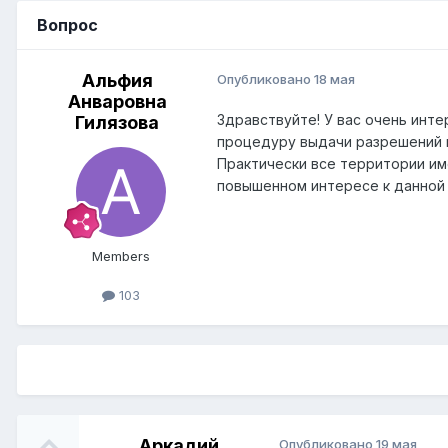
Вопрос
Альфия
Опубликовано
18 мая
Анваровна
Здравствуйте! У вас очень инт
Гилязова
процедуру выдачи разрешений н
Практически все территории им
повышенном интересе к данной т
Members
103
Аркадий
Опубликовано
19 мая