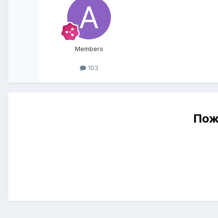
Members
103
Пож