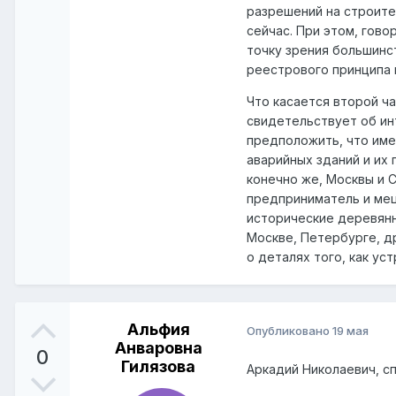
разрешений на строите
сейчас. При этом, гов
точку зрения большинс
реестрового принципа 
Что касается второй ча
свидетельствует об и
предположить, что име
аварийных зданий и их
конечно же, Москвы и 
предприниматель и мец
исторические деревянн
Москве, Петербурге, др
о деталях того, как ус
Альфия
Опубликовано
19 мая
Анваровна
0
Гилязова
Аркадий Николаевич, с