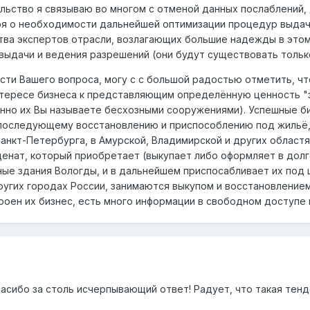
льство я связываю во многом с отменой данных послаблений,
оря о необходимости дальнейшей оптимизации процедур выдач
тва экспертов отрасли, возлагающих большие надежды в этом
выдачи и ведения разрешений (они будут существовать только
сти Вашего вопроса, могу с с большой радостью отметить, чт
нтересе бизнеса к представляющим определённую ценность "
нно их Вы называете бесхозными сооружениями). Успешные б
 последующему восстановлению и приспособлению под жильё, б
Санкт-Петербурга, в Амурской, Владимирской и других областя
енат, который приобретает (выкупает либо оформляет в долг
ые здания Вологды, и в дальнейшем приспосабливает их под 
угих городах России, занимаются выкупом и восстановлением 
троен их бизнес, есть много информации в свободном доступе 
пасибо за столь исчерпывающий ответ! Радует, что такая тен