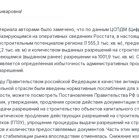
Анваровна!
атериала авторами было замечено, что по данным ЦСПДМ (Ци
 базирующимся на оперативных сведениях Росстата, в настоя
строительным потенциалом региона (1 555,3 тыс. кв. м), пре
2 тыс. кв. м) и количеством выданных разрешений на строител
1 имеющемся (выданном ранее) разрешении на 1001,9 тыс. кв. м)
является определённая избыточность административных про
азрешений.
году Правительством российской Федерации в качестве антик
льной отрасли были введены нормативные послабления для за
ности, можете посмотреть Постановление Правительства РФ о
ния, утверждения, продления сроков действия документации 
ыдачи разрешений на строительство объектов капитального ст
матическое продление действующих разрешений на строитель
тков (ГПЗУ), упрощение процедуры выдачи разрешений на стро
ов и количества предоставляемых документов. Часть этих мер
е стабилизации рынка впоследствии отменялась. Снижение ко