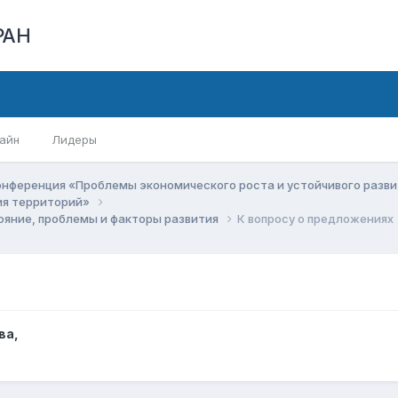
РАН
айн
Лидеры
онференция «Проблемы экономического роста и устойчивого разв
ия территорий»
ояние, проблемы и факторы развития
К вопросу о предложениях
ва
,