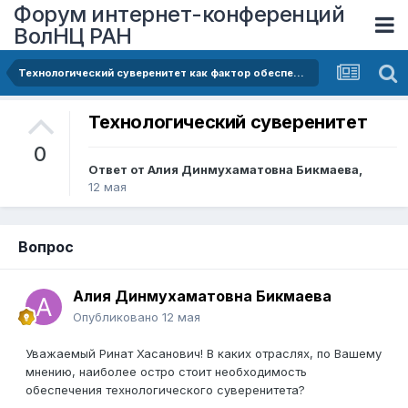
Форум интернет-конференций
ВолНЦ РАН
Технологический суверенитет как фактор обеспечения устойчивости территорий: механизмы адаптации производственных систем и ии-оркестрация
Технологический суверенитет
0
Ответ от
Алия Динмухаматовна Бикмаева
,
12 мая
Вопрос
Алия Динмухаматовна Бикмаева
Опубликовано
12 мая
Уважаемый Ринат Хасанович! В каких отраслях, по Вашему
мнению, наиболее остро стоит необходимость
обеспечения технологического суверенитета?