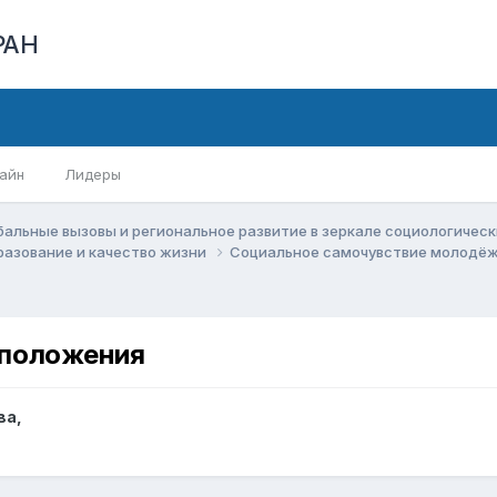
РАН
айн
Лидеры
бальные вызовы и региональное развитие в зеркале социологичес
бразование и качество жизни
Социальное самочувствие молодёж
 положения
ва
,