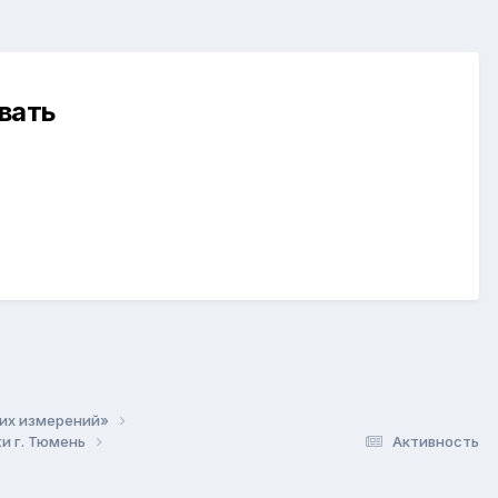
вать
ких измерений»
и г. Тюмень
Активность