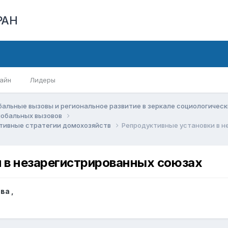
РАН
айн
Лидеры
бальные вызовы и региональное развитие в зеркале социологичес
глобальных вызовов
ктивные стратегии домохозяйств
Репродуктивные установки в 
 в незарегистрированных союзах
ова
,