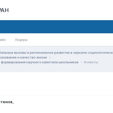
РАН
айн
Лидеры
бальные вызовы и региональное развитие в зеркале социологичес
бразование и качество жизни
ы формирования научного капитала школьников
Аспекты
етюков
,