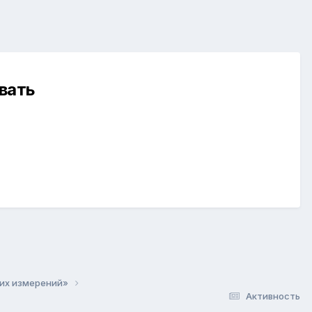
вать
ких измерений»
Активность