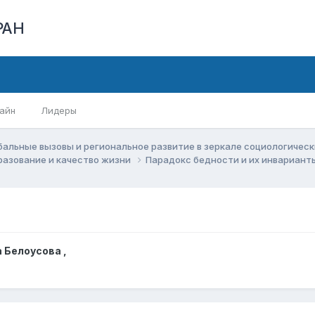
РАН
айн
Лидеры
бальные вызовы и региональное развитие в зеркале социологичес
бразование и качество жизни
Парадокс бедности и их инвариан
а Белоусова
,