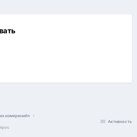
вать
ких измерений»
Активность
опрос