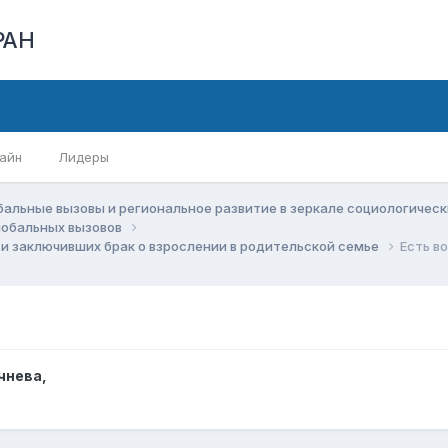
РАН
айн
Лидеры
бальные вызовы и региональное развитие в зеркале социологичес
глобальных вызовов
и заключивших брак о взрослении в родительской семье
Есть в
чнева
,