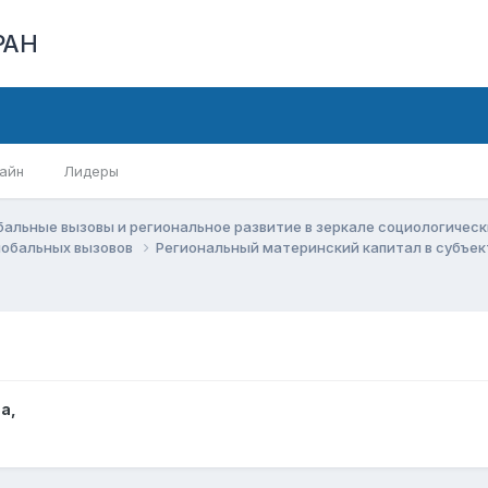
РАН
айн
Лидеры
бальные вызовы и региональное развитие в зеркале социологичес
глобальных вызовов
Региональный материнский капитал в субъек
ва
,