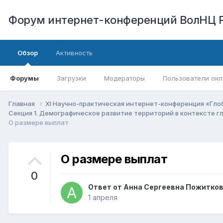
Форум интернет-конференций ВолНЦ 
Обзор
Активность
Форумы
Загрузки
Модераторы
Пользователи онл
Главная
XI Научно-практическая интернет-конференция «Гло
Секция 1. Демографическое развитие территорий в контексте 
О размере выплат
О размере выплат
0
Ответ от
Анна Сергеевна Пожитко
1 апреля