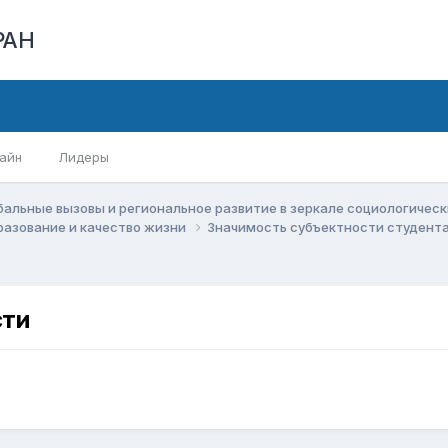
РАН
айн
Лидеры
бальные вызовы и региональное развитие в зеркале социологичес
бразование и качество жизни
Значимость субъектности студента
сти