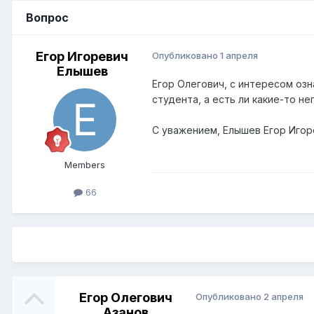
Вопрос
Егор Игоревич
Опубликовано
1 апреля
Елышев
Егор Олегович, с интересом оз
студента, а есть ли какие-то н
С уважением, Елышев Егор Игор
Members
66
Егор Олегович
Опубликовано
2 апреля
Азанов