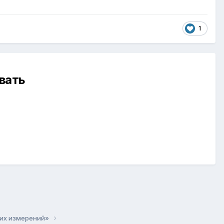
1
вать
ких измерений»