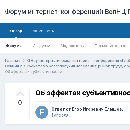
Форум интернет-конференций ВолНЦ 
Обзор
Активность
Форумы
Загрузки
Модераторы
Пользователи онл
Главная
XI Научно-практическая интернет-конференция «Гло
Секция 2. Экосистема благополучия населения: рынок труда, о
Об эффектах субъективности
Об эффектах субъективно
0
Ответ от
Егор Игоревич Елышев
,
1 апреля