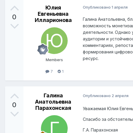
Юлия
Опубликовано
1 апреля
Евгеньевна
0
Галина Анатольевна, б
Илларионова
возможность монетизац
деятельности. Однако 
аудитории и устойчиво
комментариях, репоста
формирования цифровой
ресурс.
Members
7
1
Галина
Опубликовано
2 апреля
Анатольевна
0
Парахонская
Уважаемая Юлия Евгень
Спасибо за обстоятель
Г.А. Парахонская