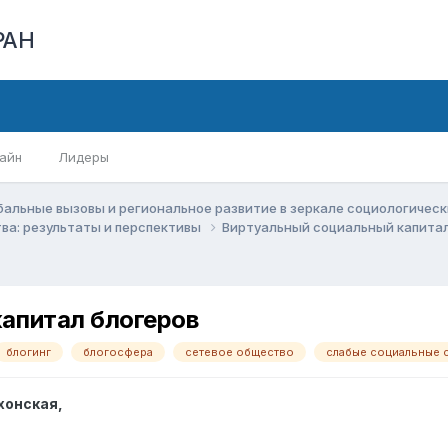
РАН
айн
Лидеры
бальные вызовы и региональное развитие в зеркале социологичес
ва: результаты и перспективы
Виртуальный социальный капита
апитал блогеров
блогинг
блогосфера
сетевое общество
слабые социальные 
хонская
,