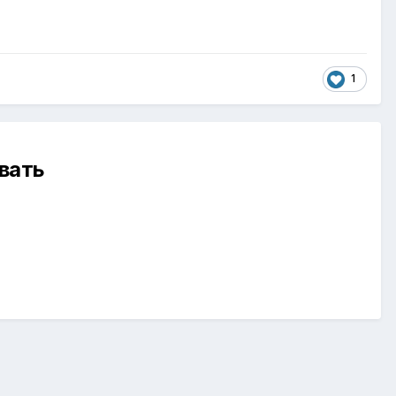
1
вать