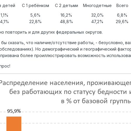
з детей
С 1 ребёнком
С 2 детьми
Многодетные
Всего
1,1%
5,6%
16,2%
32,0%
6,8%
4,1%
22,8%
48,8%
47,2%
29,6%
 повторить и для других федеральных округов.
 бы сказать, что наличие/отсутствие работы, - безусловно, ва
обследованиях). Но демографический и географический факто
 призвана более проиллюстрировать возможность использова
прос!