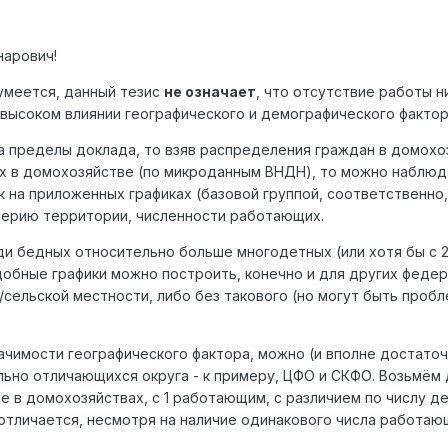
нарович!
зумеется, данный тезис
не означает
, что отсутствие работы н
о высоком влиянии географического и демографического фактор
за пределы доклада, то взяв распределения граждан в домохо
х в домохозяйстве (по микроданным ВНДН), то можно наблюд
ак на приложенных графиках (базовой группой, соответственн
ерию территории, численности работающих.
ди бедных относительно больше многодетных (или хотя бы с
обные графики можно построить, конечно и для других федер
сельской местности, либо без такового (но могут быть пробл
чимости географического фактора, можно (и вполне достаточ
льно отличающихся округа - к примеру, ЦФО и СКФО. Возьмём
 в домохозяйствах, с 1 работающим, с различием по числу де
отличается, несмотря на наличие одинакового числа работаю