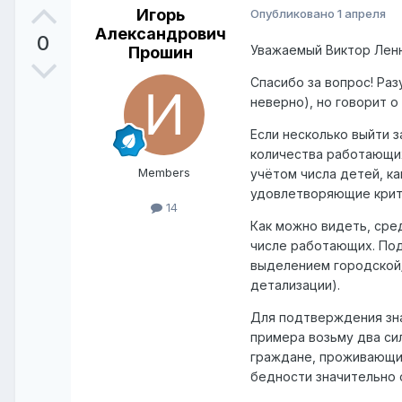
Игорь
Опубликовано
1 апреля
Александрович
0
Уважаемый Виктор Лен
Прошин
Спасибо за вопрос! Ра
неверно), но говорит 
Если несколько выйти 
количества работающи
Members
учётом числа детей, к
удовлетворяющие крит
14
Как можно видеть, сре
числе работающих. Под
выделением городской/
детализации).
Для подтверждения зна
примера возьму два си
граждане, проживающие
бедности значительно 