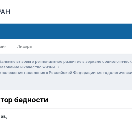
РАН
айн
Лидеры
бальные вызовы и региональное развитие в зеркале социологичес
бразование и качество жизни
 положения населения в Российской Федерации: методологическ
ктор бедности
нов
,