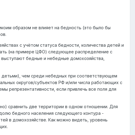
икоим образом не влияет на бедность (это было бы
ов.
зяйствах с учётом статуса бедности, количества детей и
ать (на примере ЦФО) следующее распределение с
о, выступают бедные и небедные домохозяйства,
 2 детьми), чем среди небедных при соответствующем
альных округов/субъектов РФ и/или числа работающих с
емы репрезентативности, если привлечь все поля для
но) сравнить две территории в одном отношении. Для
 долю бедного населения следующего контура -
тей в домохозяйстве. Как можно видеть, уровень
щих.