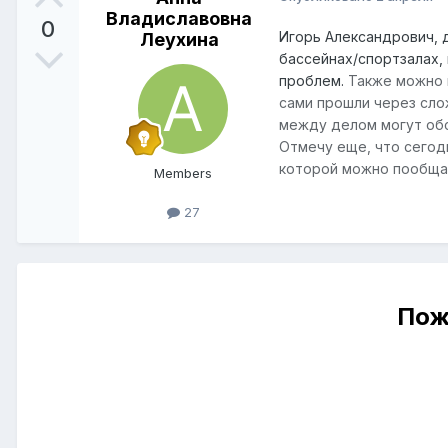
Владиславовна
0
Игорь Александрович, 
Леухина
бассейнах/спортзалах,
проблем.
Также можно 
сами прошли через сло
между делом могут об
Отмечу еще, что сегод
которой можно пообщат
Members
27
Пож