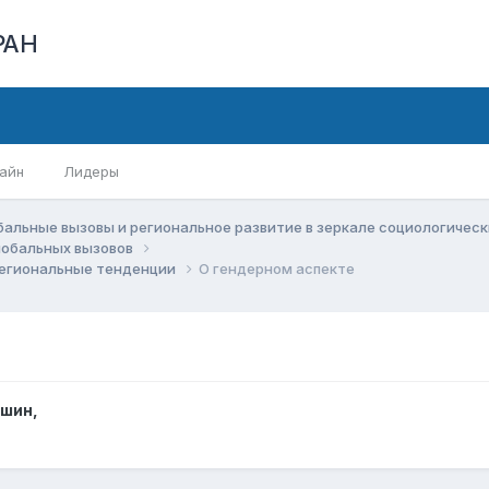
РАН
айн
Лидеры
бальные вызовы и региональное развитие в зеркале социологичес
глобальных вызовов
региональные тенденции
О гендерном аспекте
ошин
,