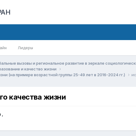
РАН
айн
Лидеры
бальные вызовы и региональное развитие в зеркале социологичес
бразование и качество жизни
и (на примере возрастной группы 25-49 лет в 2016-2024 гг.)
ис
го качества жизни
а
,