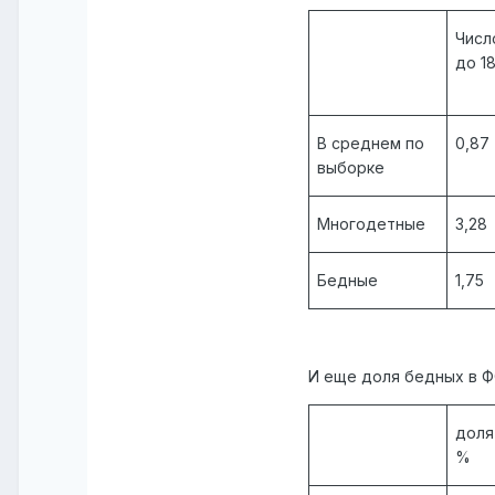
Числ
до 1
В среднем по
0,87
выборке
Многодетные
3,28
Бедные
1,75
И еще доля бедных в Ф
доля
%