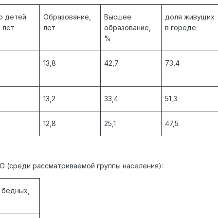
о детей
Образование,
Высшее
доля живущих
8 лет
лет
образование,
в городе
%
13,8
42,7
73,4
13,2
33,4
51,3
12,8
25,1
47,5
О (среди рассматриваемой группы населения):
 бедных,