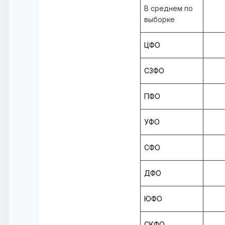
В среднем по
выборке
ЦФО
СЗФО
ПФО
УФО
СФО
ДФО
ЮФО
СКФО