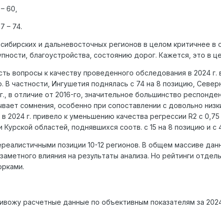
– 60,
7 – 74.
 сибирских и дальневосточных регионов в целом критичнее в
упности, благоустройства, состоянию дорог. Кажется, это в 
есть вопросы к качеству проведенного обследования в 2024 г.
 В частности, Ингушетия поднялась с 74 на 8 позицию, Север
4 г., в отличие от 2016-го, значительное большинство респон
ывает сомнения, особенно при сопоставлении с довольно ни
 в 2024 г. привело к уменьшению качества регрессии
R
2 с 0,7
 Курской областей, поднявшихся соотв. с 15 на 8 позицию и с 4
ереалистичными позиции 10-12 регионов. В общем массиве дан
заметного влияния на результаты анализа. Но рейтинги отдел
орками.
ивожу расчетные данные по объективным показателям за 2024 
.