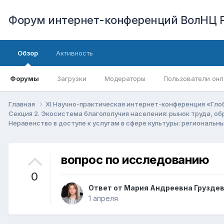
Форум интернет-конференций ВолНЦ 
Обзор
Активность
Форумы
Загрузки
Модераторы
Пользователи онл
Главная
XI Научно-практическая интернет-конференция «Гло
Секция 2. Экосистема благополучия населения: рынок труда, о
Неравенство в доступе к услугам в сфере культуры: региональн
вопрос по исследованию
0
Ответ от
Мария Андреевна Грузде
1 апреля