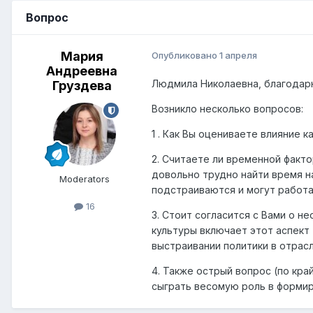
Вопрос
Мария
Опубликовано
1 апреля
Андреевна
Людмила Николаевна, благодар
Груздева
Возникло несколько вопросов:
1 . Как Вы оцениваете влияние 
2. Считаете ли временной факт
довольно трудно найти время н
Moderators
подстраиваются и могут работа
16
3. Стоит согласится с Вами о 
культуры включает этот аспект 
выстраивании политики в отрас
4. Также острый вопрос (по кр
сыграть весомую роль в форми