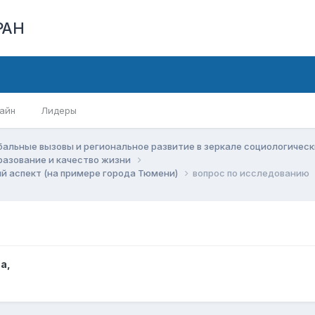
РАН
айн
Лидеры
бальные вызовы и региональное развитие в зеркале социологичес
бразование и качество жизни
ый аспект (на примере города Тюмени)
вопрос по исследованию
ва
,