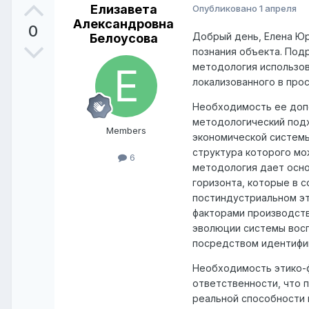
Елизавета
Опубликовано
1 апреля
Александровна
0
Добрый день, Елена Юр
Белоусова
познания объекта. Под
методология использов
локализованного в про
Необходимость ее допо
методологический подх
Members
экономической системы
структура которого мо
6
методология дает осно
горизонта, которые в 
постиндустриальном эт
факторами производств
эволюции системы восп
посредством идентифик
Необходимость этико-ф
ответственности, что 
реальной способности 