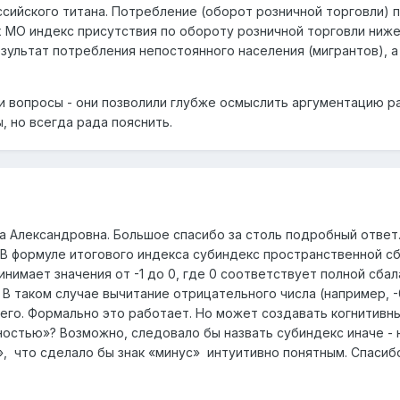
ийского титана. Потребление (оборот розничной торговли) 
 МО индекс присутствия по обороту розничной торговли ниже 1
езультат потребления непостоянного населения (мигрантов), 
и вопросы - они позволили глубже осмыслить аргументацию р
, но всегда рада пояснить.
а Александровна. Большое спасибо за столь подробный ответ
 В формуле итогового индекса субиндекс пространственной сб
нимает значения от -1 до 0, где 0 соответствует полной сбал
В таком случае вычитание отрицательного числа (например, -0,
его. Формально это работает. Но может создавать когнитивны
остью»? Возможно, следовало бы назвать субиндекс иначе -
, что сделало бы знак «минус» интуитивно понятным. Спасиб