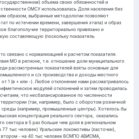
 государственном) объема своих обязанностей и
тственности ОМСУ использовалась Доля населения без
ким образом, выбранные методологии позволяют
ат по истечении времени, завершения этапа) и образ
ское благополучие территориально привязано и
скую составляющую (поскольку показатель
это связано с нормализацией и расчетом показателя.
вия МО в регионе, т.е. отношение доли муниципального
реди рассмотренных показателей взяты основные для
ромышленного и с/х производства и доходы местного
от 1 (в + или -). Любое отклонение нами рассматривалось
рифметическое модулей отклонений и затем проводилась
 считаем, что несбалансированное по численности
 территории (так, например, было с оборотом розничной
ю среды (например, промышленные центры). Хотелось бы
высокая концентрация реального сектора, оказались
го сектора в 5 раз больше чем доля в региональном
 77 тыс человек) Уральские локомотивы (ласточки),
о втором - на 40 тыс человек ВСМПО АВИСМА,