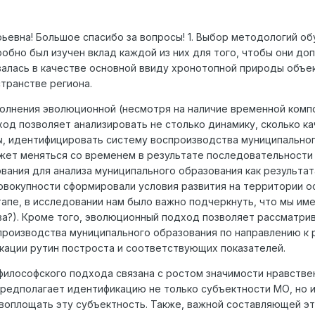
ьевна! Большое спасибо за вопросы! 1. Выбор методологий о
робно был изучен вклад каждой из них для того, чтобы они д
алась в качестве основной ввиду хронотопной природы объек
странстве региона.
лнения эволюционной (несмотря на наличие временной компо
од позволяет анализировать не столько динамику, сколько к
, идентифицировать систему воспроизводства муниципальног
жет меняться со временем в результате последовательности
вания для анализа муниципального образования как результа
совокупности сформировали условия развития на территории 
апе, в исследовании нам было важно подчеркнуть, что мы име
а?). Кроме того, эволюционный подход позволяет рассматрив
роизводства муниципального образования по направлению к 
ации рутин построста и соответствующих показателей.
илософского подхода связана с ростом значимости нравстве
предполагает идентификацию не только субъектности МО, но 
воплощать эту субъектность. Также, важной составляющей эт