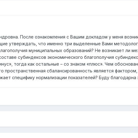
ндровна. После ознакомления с Вашим докладом у меня возник
ющие утверждать, что именно три выделенные Вами методоло
лагополучия муниципальных образований? Не возникает ли м
 составе субиндексов экономического благополучия субиндек
нус», тогда как остальные – со знаком «плюс». Чем обоснова
что пространственная сбалансированность является факторо
ажает специфику нормализации показателей? Буду благодарна 