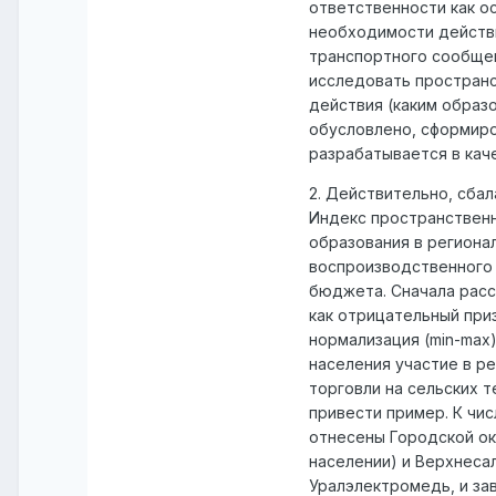
ответственности как о
необходимости действи
транспортного сообщен
исследовать пространс
действия (каким образо
обусловлено, сформиро
разрабатывается в кач
2. Действительно, сбал
Индекс пространственн
образования в региона
воспроизводственного 
бюджета. Сначала рассч
как отрицательный при
нормализация (min-max
населения участие в р
торговли на сельских 
привести пример. К чи
отнесены Городской окр
населении) и Верхнесал
Уралэлектромедь, и за