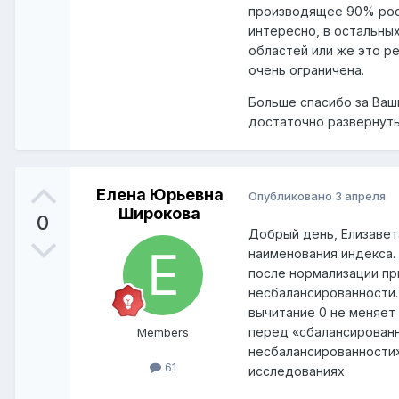
производящее 90% росс
интересно, в остальных
областей или же это р
очень ограничена.
Больше спасибо за Ваш
достаточно развернуты
Елена Юрьевна
Опубликовано
3 апреля
Широкова
0
Добрый день, Елизавет
наименования индекса.
после нормализации при
несбалансированности. 
вычитание 0 не меняет 
перед «сбалансированн
Members
несбалансированности»
61
исследованиях.