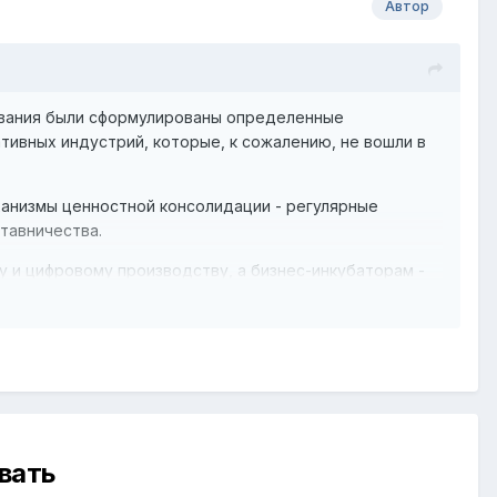
Автор
ования были сформулированы определенные
ивных индустрий, которые, к сожалению, не вошли в
анизмы ценностной консолидации - регулярные
тавничества.
 и цифровому производству, а бизнес-инкубаторам -
иное окно" с ясными критериями отбора, дополнив их
ьное образование.
 собственности, специальных налоговых статусов для
равовом поле.
вать