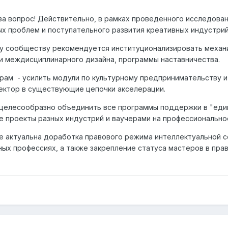
за вопрос! Действительно, в рамках проведенного исследов
х проблем и поступательного развития креативных индустрий,
у сообществу рекомендуется институционализировать механ
и междисциплинарного дизайна, программы наставничества.
ам - усилить модули по культурному предпринимательству и 
ектор в существующие цепочки акселерации.
целесообразно объединить все программы поддержки в "един
е проекты разных индустрий и ваучерами на профессионально
 актуальна доработка правового режима интеллектуальной с
ных профессиях, а также закрепление статуса мастеров в пра