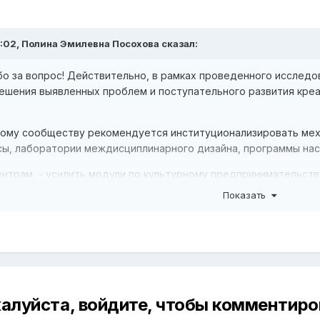
:02,
Полина Эмилевна Посохова
сказал:
бо за вопрос! Действительно, в рамках проведенного исслед
ешения выявленных проблем и поступательного развития креат
ному сообществу рекомендуется институционализировать мех
сы, лаборатории междисциплинарного дизайна, программы нас
нтрам - усилить модули по культурному предпринимательству
х сектор в существующие цепочки акселерации.
Показать
ям целесообразно объединить все программы поддержки в "ед
тные проекты разных индустрий и ваучерами на профессионал
вне актуальна доработка правового режима интеллектуальной
ивных профессиях, а также закрепление статуса мастеров в п
алуйста, войдите, чтобы комментиро