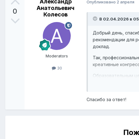
Александр
Опубликовано
2 апреля
Анатольевич
0
Колесов
В 02.04.2026 в 05
Добрый день, спаси
рекомендации для р
доклад.
Moderators
Так, профессиональ
креативные конгрес
30
Образовательным це
включить креативны
Региональным власт
Спасибо за ответ!
грантами на совмес
На Федеральном уро
самозанятых в креат
Пож