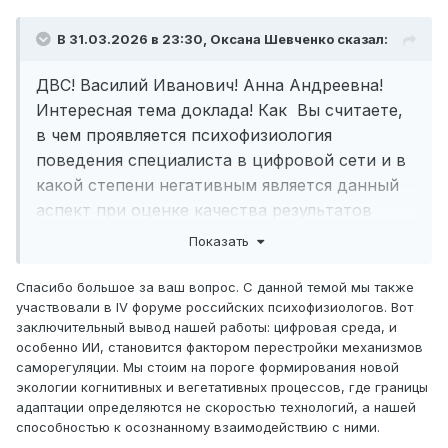
В 31.03.2026 в 23:30,
Оксана Шевченко
сказал:
ДВС! Василий Иванович! Анна Андреевна!
Интересная тема доклада! Как Вы считаете,
в чем проявляется психофизиология
поведения специалиста в цифровой сети и в
какой степени негативным является данный
аспект при оценке качества результатов
трудовой деятельности специалиста?
Показать
Спасибо большое за ваш вопрос. С данной темой мы также
участвовали в IV форуме российских психофизиологов. Вот
заключительный вывод нашей работы: цифровая среда, и
особенно ИИ, становится фактором перестройки механизмов
саморегуляции. Мы стоим на пороге формирования новой
экологии когнитивных и вегетативных процессов, где границы
адаптации определяются не скоростью технологий, а нашей
способностью к осознанному взаимодействию с ними.