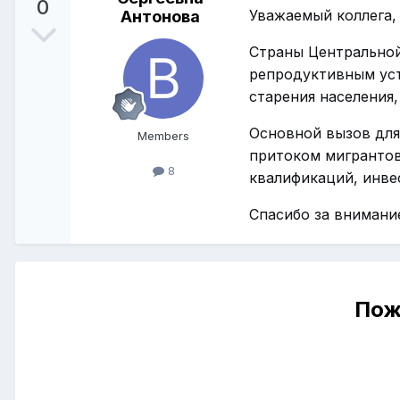
0
Уважаемый коллега,
Антонова
Страны Центральной
репродуктивным уст
старения населения
Основной вызов для
Members
притоком мигрантов
8
квалификаций, инвес
Спасибо за внимание
Пож