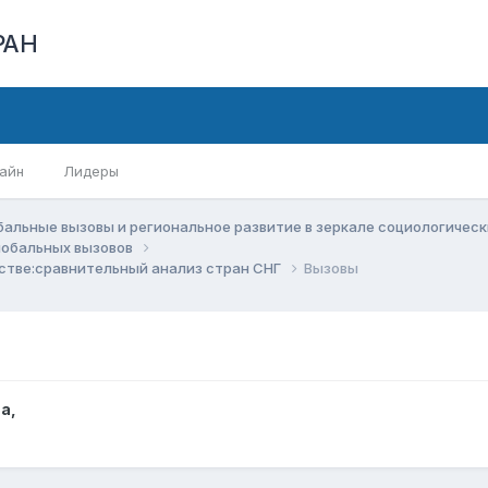
РАН
айн
Лидеры
бальные вызовы и региональное развитие в зеркале социологичес
глобальных вызовов
стве:сравнительный анализ стран СНГ
Вызовы
ва
,