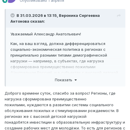
Опубликовано
1 апреля
В 31.03.2026 в 13:15,
Вероника Сергеевна
Антонова
сказал:
Уважаемый Александр Анатольевич!
Как, на ваш взгляд, должна дифференцироваться
социально-экономическая политика в регионах с
принципиально разными типами демографической
нагрузки — например, в субъектах, где нагрузка
сформирована преимущественно пожилыми
(Центральная Россия), и в субъектах с высокой детской
нагрузкой (республики Северного Кавказа, Тыва).Какие
Показать
приоритеты вы считаете наиболее актуальными для
каждой из этих групп?
Доброго времени суток, спасибо за вопрос! Регионы, где
нагрузка сформирована преимущественно
пожилыми, нуждаются в развитии системы социального
обслуживания пожилых и стимулировании рождаемости. В
регионах же с высокой детской нагрузкой
понадобятся инвестиции в образовательную инфраструктуру и
создание рабочих мест для молодёжи. То есть для регионов с