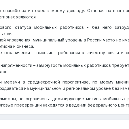
 спасибо за интерес к моему докладу. Отвечая на ваш во
егионах являются:
вового статуса мобильных работников - без него затру
ых виз.
ей управления: муниципальный уровень в России часто не и
гиона и бизнеса.
е ограничения – высокие требования к качеству связи и 
 напряженности – замкнутость мобильных работников требуе
дов.
и мерами в среднесрочной перспективе, по моему мнению
 создаваться на муниципальном и региональном уровне без из
озможны, но ограничены: доминирующие мотивы мобильных р
логовые преференции находятся в ведении федерального цент