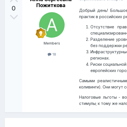
Пожиткова
0
Добрый день! Большое
практик в российских р
Отсутствие пра
специализированн
Разделение уровн
Members
без поддержки ре
Инфраструктурны
18
регионах.
Риски социальной
европейских горо
Самыми реалистичным
коливинги). Они могут
Налоговые льготы - в
стимулы; к тому же на