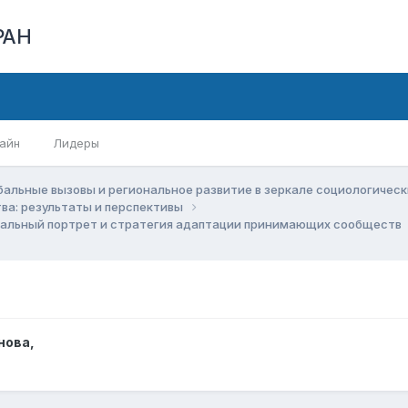
РАН
айн
Лидеры
бальные вызовы и региональное развитие в зеркале социологичес
ва: результаты и перспективы
иальный портрет и стратегия адаптации принимающих сообществ
нова
,