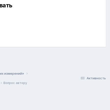
вать
ких измерений»
Активность
Вопрос автору