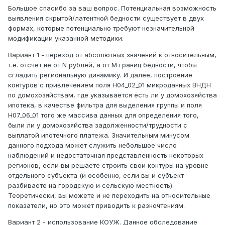
Большое спасибо за ваш вопрос. Потенциальная возможность
выявления скрытой/латентной бедности существует в двух
формах, которые потенциально требуют незначительной
модификации указанной методики.
Вариант 1 - переход от абсолютных значений к относительным,
т.е. отсчёт не от N рублей, а от M границ бедности, чтобы
сгладить региональную динамику. И далее, построение
контуров с привлечением поля H04_02_01 микроданных ВНДН
по домохозяйствам, где указывается есть ли у домохозяйства
ипотека, в качестве фильтра для выделения группы и поля
H07_06_01 того же массива данных для определения того,
были ли у домохозяйства задолженности/трудности с
выплатой ипотечного платежа. Значительным минусом
данного подхода может служить небольшое число
наблюдений и недостаточная представленность некоторых
регионов, если вы решаете строить свои контуры на уровне
отдельного субъекта (и особенно, если вы и субъект
разбиваете на городскую и сельскую местность).
Теоретически, вы можете и не переходить на относительные
показатели, но это может приводить к разночтениям.
Вариант 2 - использование КОУЖ. Данное обследование