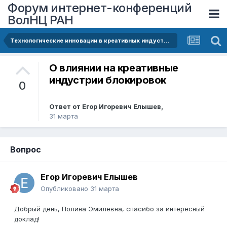
Форум интернет-конференций
ВолНЦ РАН
Технологические инновации в креативных индустриях: вызовы и возможности
О влиянии на креативные
индустрии блокировок
0
Ответ от
Егор Игоревич Елышев
,
31 марта
Вопрос
Егор Игоревич Елышев
Опубликовано
31 марта
Добрый день, Полина Эмилевна, спасибо за интересный
доклад!